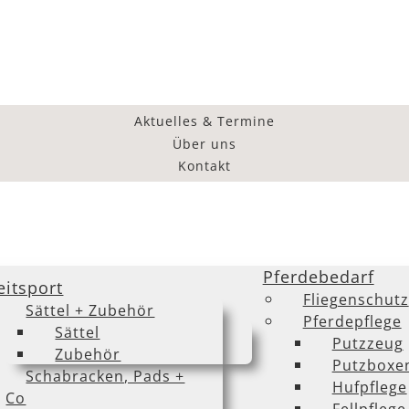
Aktuelles & Termine
Über uns
Kontakt
Pferdebedarf
eitsport
Fliegenschutz
Sättel + Zubehör
Pferdepflege
Sättel
Putzzeug
Zubehör
Putzboxe
Schabracken, Pads +
Hufpflege
Co