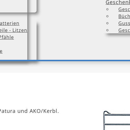
Geschen
Gesc
Büch
atterien
Guss
ile - Litzen
Gesc
Pfähle
e
Patura und AKO/Kerbl.