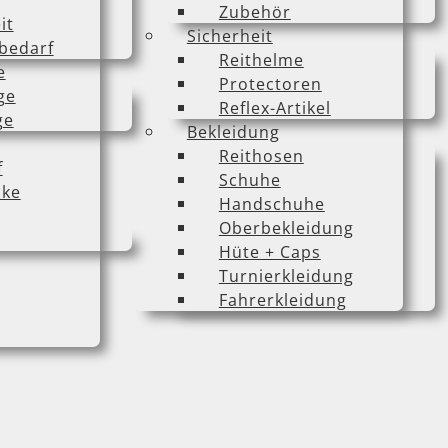
Zubehör
it
Sicherheit
bedarf
Reithelme
e
Protectoren
ge
Reflex-Artikel
ge
Bekleidung
Reithosen
f
Schuhe
cke
Handschuhe
Oberbekleidung
Hüte + Caps
Turnierkleidung
Fahrerkleidung