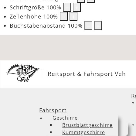
Schriftgröße
100
%
Zeilenhöhe
100
%
Buchstabenabstand
100
%
Reitsport & Fahrsport Veh
R
Fahrsport
Geschirre
Brustblattgeschirre
Kummtgeschirre