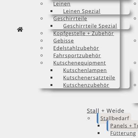
Leinen
Leinen Spezial
Geschirrteile
Geschirrteile Spezial
Kopfgestelle + Zubehör
Gebisse
Edelstahlzubehör
Fahrsportzubehör
Kutschenequipment
Kutschenlampen
Kutschenersatzteile
Kutschenzubehör
Stall + Weide
Stallbedarf
Panels + T
Fütterung