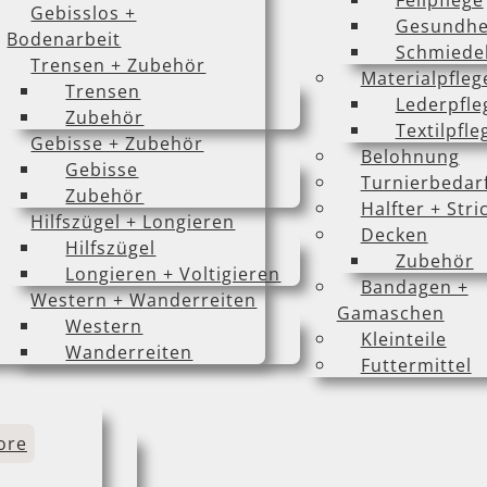
Fellpflege
Gebisslos +
Gesundhe
Bodenarbeit
Schmiede
Trensen + Zubehör
Materialpfleg
Trensen
Lederpfle
Zubehör
Textilpfle
Gebisse + Zubehör
Belohnung
Gebisse
Turnierbedar
Zubehör
Halfter + Stri
Hilfszügel + Longieren
Decken
Hilfszügel
Zubehör
Longieren + Voltigieren
Bandagen +
Western + Wanderreiten
Gamaschen
Western
Kleinteile
Wanderreiten
Futtermittel
ore