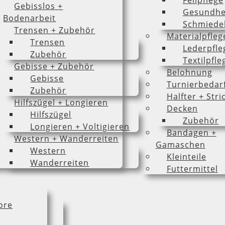
Fellpflege
Gebisslos +
Gesundhe
Bodenarbeit
Schmiede
Trensen + Zubehör
Materialpfleg
Trensen
Lederpfle
Zubehör
Textilpfle
Gebisse + Zubehör
Belohnung
Gebisse
Turnierbedar
Zubehör
Halfter + Stri
Hilfszügel + Longieren
Decken
Hilfszügel
Zubehör
Longieren + Voltigieren
Bandagen +
Western + Wanderreiten
Gamaschen
Western
Kleinteile
Wanderreiten
Futtermittel
ore