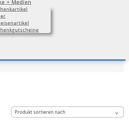
ke + Medien
henkartikel
er
eisenartikel
henkgutscheine
Sort by