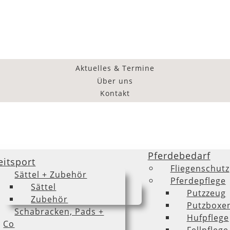
Aktuelles & Termine
Über uns
Kontakt
Pferdebedarf
eitsport
Fliegenschutz
Sättel + Zubehör
Pferdepflege
Sättel
Putzzeug
Zubehör
Putzboxe
Schabracken, Pads +
Hufpflege
Co