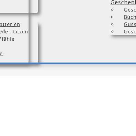
Geschen
Gesc
Büch
atterien
Guss
ile - Litzen
Gesc
Pfähle
e