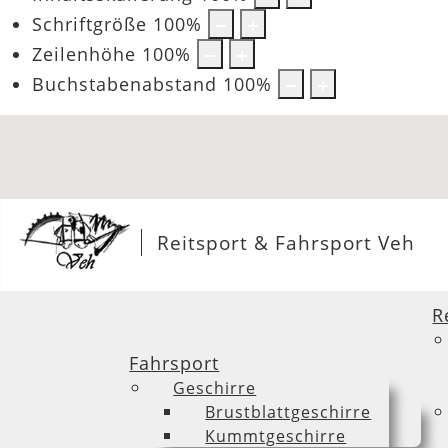
Schriftgröße
100
%
Zeilenhöhe
100
%
Buchstabenabstand
100
%
Reitsport & Fahrsport Veh
R
Fahrsport
Geschirre
Brustblattgeschirre
Kummtgeschirre