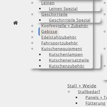
Leinen
Leinen Spezial
Geschirrteile
Geschirrteile Spezial
Kopfgestelle + Zubehör
Gebisse
Edelstahlzubehör
Fahrsportzubehör
Kutschenequipment
Kutschenlampen
Kutschenersatzteile
Kutschenzubehör
Stall + Weide
Stallbedarf
Panels + T
Fütterung