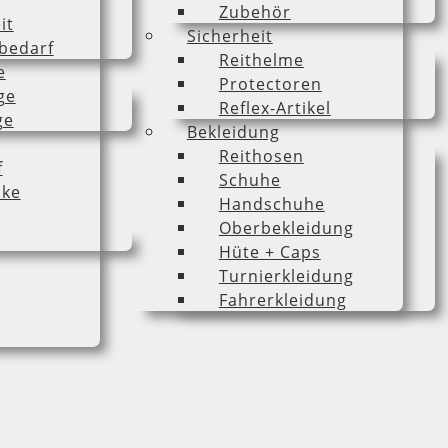
Zubehör
it
Sicherheit
bedarf
Reithelme
e
Protectoren
ge
Reflex-Artikel
ge
Bekleidung
Reithosen
f
Schuhe
cke
Handschuhe
Oberbekleidung
Hüte + Caps
Turnierkleidung
Fahrerkleidung