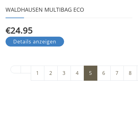
WALDHAUSEN MULTIBAG ECO
€24.95
Details anzeigen
1
2
3
4
5
6
7
8